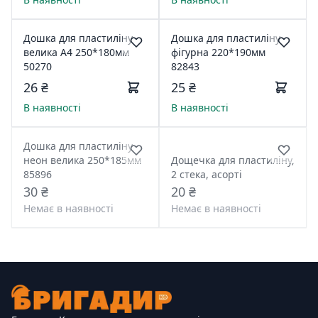
водяних маркери,
інструкція з
малювання,короб.
Дошка для пластиліну
Дошка для пластиліну
28*6*19см
велика А4 250*180мм
фігурна 220*190мм
50270
82843
26 ₴
25 ₴
В наявності
В наявності
Дошка для пластиліну
неон велика 250*185мм
Дощечка для пластиліну,
85896
2 стека, асорті
30 ₴
20 ₴
Немає в наявності
Немає в наявності