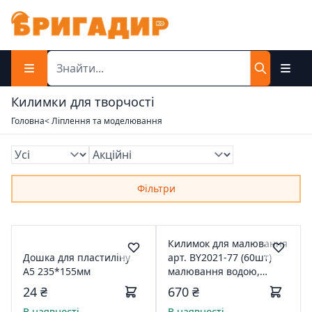
Килимки для творчості
Головна
< Ліплення та моделювання
Фільтри
Килимок для малювання
Дошка для пластиліну
арт. BY2021-77 (60шт)
А5 235*155мм
малювання водою,
зникає через 5 хв.,
24 ₴
670 ₴
комплект. трафарети, 6
В наявності
В наявності