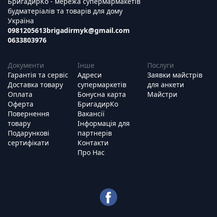
БригадирКо - мережа супермармакетів
будматеріалів та товарів для дому
Україна
0981205613
brigadirmyk@gmail.com
0633803976
Документи
Інше
Послуги
Гарантія та сервіс
Адреси
Заявки майстрів
Доставка товару
супермаркетів
для анкети
Оплата
Бонусна карта
Майстри
Оферта
БригадирКо
Повернення
Вакансії
товару
Інформація для
Подарункові
партнерів
сертифікати
Контакти
Про Нас