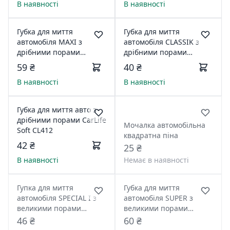
В наявності
В наявності
Губка для миття
Губка для миття
автомобіля MAXI з
автомобіля CLASSIK з
дрібними порами
дрібними порами
(CarLife)240x160x70mm,жовта
200х140х60мм жовта Cl-
59 ₴
40 ₴
CL-413
418
В наявності
В наявності
Губка для миття авто з
дрібними порами CarLife
Мочалка автомобільна
Soft CL412
квадратна піна
42 ₴
25 ₴
В наявності
Немає в наявності
Гупка для миття
Губка для миття
автомобіля SPECIAL І з
автомобіля SUPER з
великими порами
великими порами
(Carlife)
(CarLife)
46 ₴
60 ₴