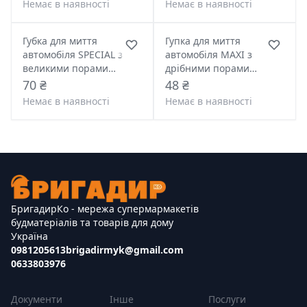
Немає в наявності
Немає в наявності
Губка для миття
Гупка для миття
автомобіля SPECIAL з
автомобіля МАХІ з
великими порами
дрібними порами
(CarLife)
(Carlife)
70 ₴
48 ₴
Немає в наявності
Немає в наявності
БригадирКо - мережа супермармакетів
будматеріалів та товарів для дому
Україна
0981205613
brigadirmyk@gmail.com
0633803976
Документи
Інше
Послуги