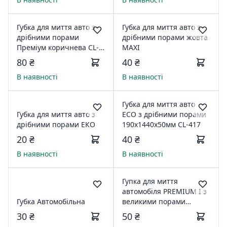
Губка для миття авто з
Губка для миття авто з
дрібними порами
дрібними порами жовта
Преміум коричнева CL-
МАХІ
422
80 ₴
40 ₴
В наявності
В наявності
Губка для миття авто
Губка для миття авто з
ЕСО з дрібними порами
дрібними порами ЕКО
190х1440х50мм CL-417
20 ₴
40 ₴
В наявності
В наявності
Гупка для миття
автомобіля PREMIUM І з
Губка Автомобільна
великими порами
(Carlife)
30 ₴
50 ₴