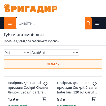
Губки автомобільні
Головна
< Догляд за салоном та кузовом
Фільтри
Поліроль для панелі
Поліроль для панелі
приладів Cockpit Cleaner
приладів Cockpit Cleaner
Лимон, 320 мл CarLife
Бабл Гам, 320 мл CarLife
CF322
CF329
129 ₴
98 ₴
В наявності
В наявності