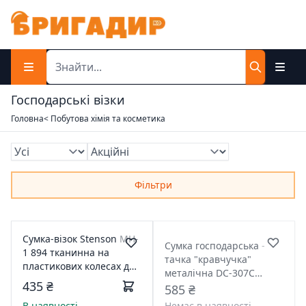
Господарські візки
Головна
< Побутова хімія та косметика
Фільтри
Сумка-візок Stenson MH-
Сумка господарська -
1 894 тканинна на
тачка "кравчучка"
пластикових колесах до
металічна DC-307C
18кг
435 ₴
117697
585 ₴
В наявності
Немає в наявності