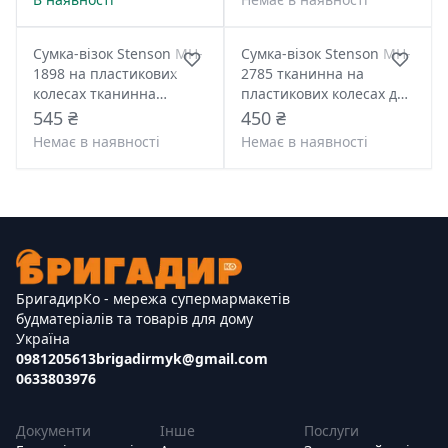
Сумка-візок Stenson MH-
Сумка-візок Stenson MH-
1898 на пластикових
2785 тканинна на
колесах тканинна
пластикових колесах до
кравчучка до 18 кг
20кг
545 ₴
450 ₴
Немає в наявності
Немає в наявності
БригадирКо - мережа супермармакетів
будматеріалів та товарів для дому
Україна
0981205613
brigadirmyk@gmail.com
0633803976
Документи
Інше
Послуги