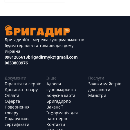
БригадирКо - мережа супермармакетів
будматеріалів та товарів для дому
Україна
0981205613
brigadirmyk@gmail.com
0633803976
Документи
Інше
Послуги
Гарантія та сервіс
Адреси
Заявки майстрів
Доставка товару
супермаркетів
для анкети
Оплата
Бонусна карта
Майстри
Оферта
БригадирКо
Повернення
Вакансії
товару
Інформація для
Подарункові
партнерів
сертифікати
Контакти