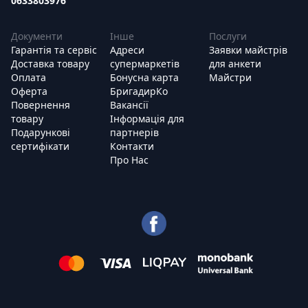
0633803976
Документи
Інше
Послуги
Гарантія та сервіс
Адреси
Заявки майстрів
Доставка товару
супермаркетів
для анкети
Оплата
Бонусна карта
Майстри
Оферта
БригадирКо
Повернення
Вакансії
товару
Інформація для
Подарункові
партнерів
сертифікати
Контакти
Про Нас