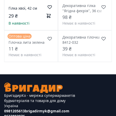
Декоративна гілка
Гілка хвої, 42 см
"Ягідна феєрія", 36 см
29 ₴
98 ₴
В наявності
Немає в наявності
Оптова ціна
Декоративна гілочка
Гілочка лита зелена
8412-032
11 ₴
39 ₴
Немає в наявності
Немає в наявності
БригадирКо - мережа супермармакетів
будматеріалів та товарів для дому
Україна
0981205613
brigadirmyk@gmail.com