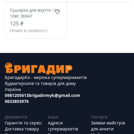
Сушарка для взуття 950
10вт 36947
125 ₴
Немає в наявності
БригадирКо - мережа супермармакетів
будматеріалів та товарів для дому
Україна
0981205613
brigadirmyk@gmail.com
0633803976
Документи
Інше
Послуги
Гарантія та сервіс
Адреси
Заявки майстрів
Доставка товару
супермаркетів
для анкети