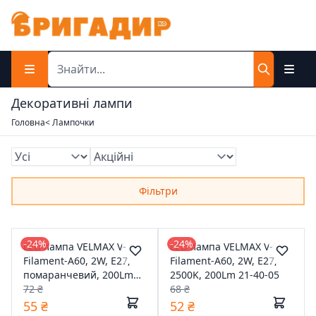
Декоративні лампи
Головна
< Лампочки
Фільтри
-24%
-24%
LED лампа VELMAX V-
LED лампа VELMAX V-
Filament-A60, 2W, E27,
Filament-A60, 2W, E27,
помаранчевий, 200Lm
2500K, 200Lm 21-40-05
21-40-12
72 ₴
68 ₴
55 ₴
52 ₴