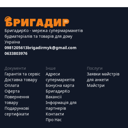
БригадирКо - мережа супермармакетів
будматеріалів та товарів для дому
Україна
0981205613
brigadirmyk@gmail.com
0633803976
Документи
Інше
Послуги
Гарантія та сервіс
Адреси
Заявки майстрів
Доставка товару
супермаркетів
для анкети
Оплата
Бонусна карта
Майстри
Оферта
БригадирКо
Повернення
Вакансії
товару
Інформація для
Подарункові
партнерів
сертифікати
Контакти
Про Нас