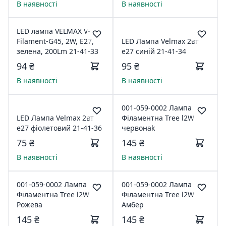
В наявності
В наявності
LED лампа VELMAX V-
Filament-G45, 2W, E27,
LED Лампа Velmax 2вт
зелена, 200Lm 21-41-33
е27 синій 21-41-34
94 ₴
95 ₴
В наявності
В наявності
001-059-0002 Лампа
LED Лампа Velmax 2вт
Філаментна Tree l2W
е27 фіолетовий 21-41-36
червонаk
75 ₴
145 ₴
В наявності
В наявності
001-059-0002 Лампа
001-059-0002 Лампа
Філаментна Tree l2W
Філаментна Tree l2W
Рожева
Амбер
145 ₴
145 ₴