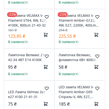
В наявності
В наявності
-23%
-23%
LED лампа VELMAX V-
LED лампа VELMAX V-
Filament-ST64, 8W, E27,
Filament-Amber-G125,
4100K, 800Lm 21-43-32
4W, E27, 2200K, 400Lm
161 ₴
21-47-17
294 ₴
123,85 ₴
225,55 ₴
В наявності
В наявності
Лампочка Велмакс 21-
Лампочка Велмакс,
42-34 4ВТ Е14 4100К
філаментна 6Вт 4000К
95 ₴
58 ₴
В наявності
В наявності
LED лампа VELMAX V-
LED Лампа Velmax 2вт
Filament-Amber-G95-
е27 4100 21-41-31
Спіраль-V, 4W, E27,
2700K, 300Lm 21-46-53
75 ₴
185 ₴