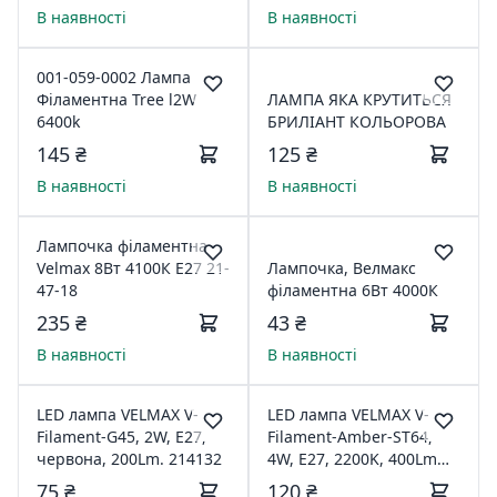
В наявності
В наявності
001-059-0002 Лампа
Філаментна Tree l2W
ЛАМПА ЯКА КРУТИТЬСЯ
6400k
БРИЛІАНТ КОЛЬОРОВА
145 ₴
125 ₴
В наявності
В наявності
Лампочка філаментна
Velmax 8Вт 4100К Е27 21-
Лампочка, Велмакс
47-18
філаментна 6Вт 4000К
235 ₴
43 ₴
В наявності
В наявності
LED лампа VELMAX V-
LED лампа VELMAX V-
Filament-G45, 2W, E27,
Filament-Amber-ST64,
червона, 200Lm. 214132
4W, E27, 2200K, 400Lm
21-43-25
75 ₴
120 ₴