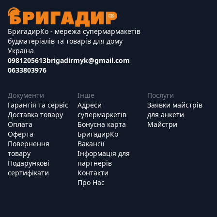
БригадирКо - мережа супермармакетів
будматеріалів та товарів для дому
Україна
0981205613
brigadirmyk@gmail.com
0633803976
Документи
Інше
Послуги
Гарантія та сервіс
Адреси
Заявки майстрів
Доставка товару
супермаркетів
для анкети
Оплата
Бонусна карта
Майстри
Оферта
БригадирКо
Повернення
Вакансії
товару
Інформація для
Подарункові
партнерів
сертифікати
Контакти
Про Нас