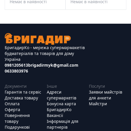
Немає в наявності
Немає в наявності
БригадирКо - мережа супермармакетів
будматеріалів та товарів для дому
Україна
0981205613
brigadirmyk@gmail.com
0633803976
Документи
Інше
Послуги
Гарантія та сервіс
Адреси
Заявки майстрів
Доставка товару
супермаркетів
для анкети
Оплата
Бонусна карта
Майстри
Оферта
БригадирКо
Повернення
Вакансії
товару
Інформація для
Подарункові
партнерів