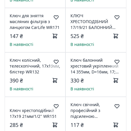
Ключ для зняття
КЛЮЧ
масляних фільтрів з
ХРЕСТОПОДІБНИЙ
ланцюгом CarLife WR171
17/19/21 БАЛОННИЙ
ЗМІЦНЕНИЙ
147 ₴
525 ₴
В наявності
В наявності
Ключ колісний,
Ключ балонний
телескопічний, 17х19мм,
хрестовий укріпленний
блістер WR132
14 355мм, D=16мм, 17;
19; 1/2; 22мм H1602
390 ₴
330 ₴
INTERTOOL
В наявності
В наявності
Ключ свічний,
Ключ хрестоподібний
професійний з
17х19 21мм/1/2" WR151
підсиленою
ручкою,16мм WR121
285 ₴
117 ₴