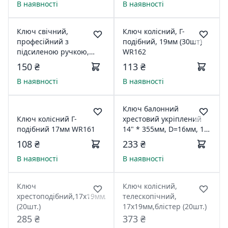
В наявності
В наявності
Ключ свічний,
Ключ колісний, Г-
професійний з
подібний, 19мм (30шт)
підсиленою ручкою,
WR162
21мм WR122
150 ₴
113 ₴
В наявності
В наявності
Ключ балонний
Ключ колісний Г-
хрестовий укріплений
подібний 17мм WR161
14" * 355мм, D=16мм, 17,
19, 1/2", 21мм HT-1604
108 ₴
233 ₴
INTERTOOL HT-1604
В наявності
В наявності
Ключ
Ключ колісний,
хрестоподібний,17x19мм/21мм/1/2"
телескопічний,
(20шт.)
17x19мм,блістер (20шт.)
285 ₴
373 ₴