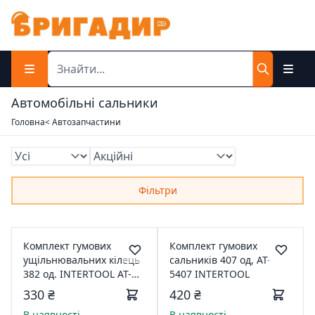
Автомобільні сальники
Головна
< Автозапчастини
Фільтри
Комплект гумових
Комплект гумових
ущільнювальних кілець
сальників 407 од, AT-
382 од. INTERTOOL AT-
5407 INTERTOOL
5382
330 ₴
420 ₴
В наявності
В наявності