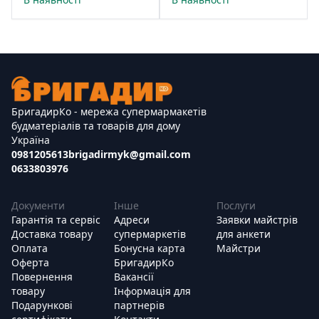
БригадирКо - мережа супермармакетів
будматеріалів та товарів для дому
Україна
0981205613
brigadirmyk@gmail.com
0633803976
Документи
Інше
Послуги
Гарантія та сервіс
Адреси
Заявки майстрів
Доставка товару
супермаркетів
для анкети
Оплата
Бонусна карта
Майстри
Оферта
БригадирКо
Повернення
Вакансії
товару
Інформація для
Подарункові
партнерів