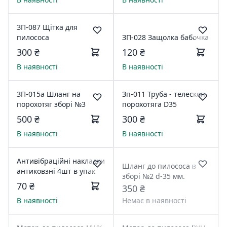
ЗП-087 Щітка для
пилососа
ЗП-028 Защолка бабочка
300 ₴
120 ₴
В наявності
В наявності
ЗП-015а Шланг на
Зп-011 Труба - телескоп
порохотяг зборі №3
порохотяга D35
500 ₴
300 ₴
В наявності
В наявності
Антивібраційні накладки
Шланг до пилососа в
антиковзні 4шт в упак
зборі №2 d-35 мм.
70 ₴
350 ₴
В наявності
Немає в наявності