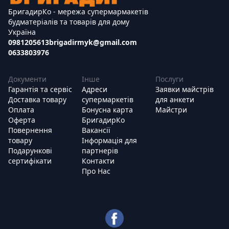
БригадирКо - мережа супермармакетів
будматеріалів та товарів для дому
Україна
0981205613
brigadirmyk@gmail.com
0633803976
Документи
Інше
Послуги
Гарантія та сервіс
Адреси
Заявки майстрів
Доставка товару
супермаркетів
для анкети
Оплата
Бонусна карта
Майстри
Оферта
БригадирКо
Повернення
Вакансії
товару
Інформація для
Подарункові
партнерів
сертифікати
Контакти
Про Нас