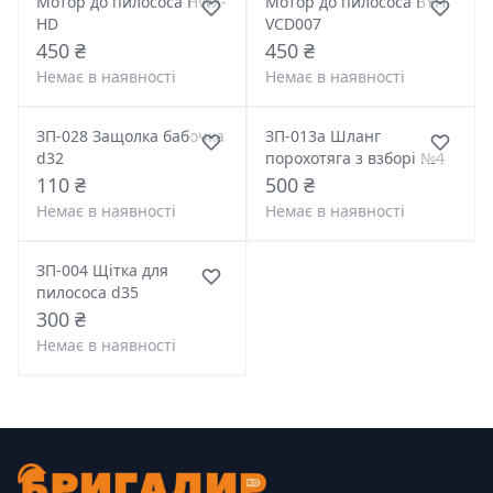
Мотор до пилососа HWX-
Мотор до пилососа BYH
HD
VCD007
450 ₴
450 ₴
Немає в наявності
Немає в наявності
ЗП-028 Защолка бабочка
ЗП-013а Шланг
d32
порохотяга з взборі №4
110 ₴
500 ₴
Немає в наявності
Немає в наявності
ЗП-004 Щітка для
пилососа d35
300 ₴
Немає в наявності