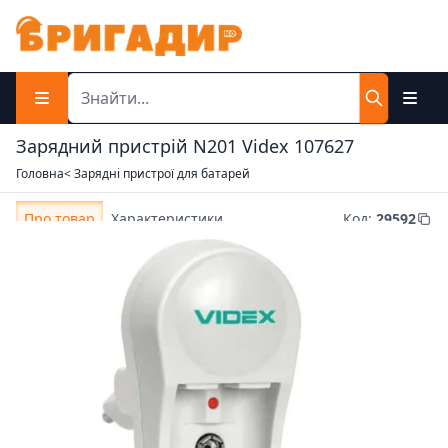
Зарядний пристрій N201 Videx 107627
Головна
< Зарядні пристрої для батарей
Про товар
Характеристики
Код
:
29592