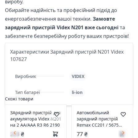
виробу.
Обирайте надійність та професійний підхід до
енергозабезпечення вашої техніки.
Замовте
зарядний пристрій Videx N201 вже сьогодні
та
забезпечте безперебійну роботу ваших пристроїв!
Характеристики Зарядний пристрій N201 Videx
107627
Виробник
VIDEX
Тип батареї
li-ion
Схожі товари
ЗАрядний пристрій для
Автомобільний
акумулятора Videx N201
зарядний пристрій
на 2 AA/AAA R3 R6 2190
Remax CC201 / 5675
7690
223 ₴
77 ₴