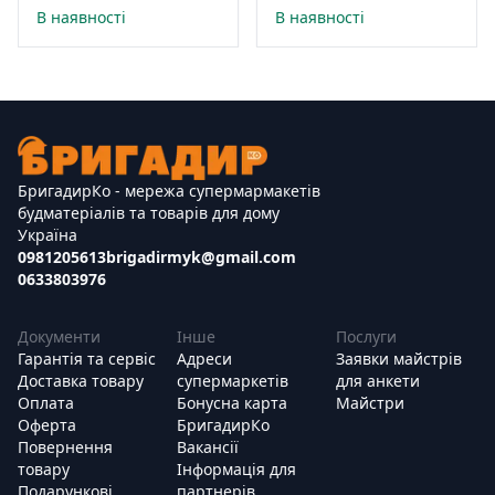
В наявності
В наявності
БригадирКо - мережа супермармакетів
будматеріалів та товарів для дому
Україна
0981205613
brigadirmyk@gmail.com
0633803976
Документи
Інше
Послуги
Гарантія та сервіс
Адреси
Заявки майстрів
Доставка товару
супермаркетів
для анкети
Оплата
Бонусна карта
Майстри
Оферта
БригадирКо
Повернення
Вакансії
товару
Інформація для
Подарункові
партнерів