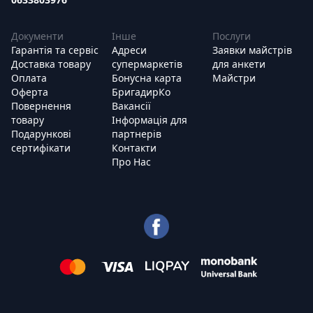
Документи
Інше
Послуги
Гарантія та сервіс
Адреси
Заявки майстрів
Доставка товару
супермаркетів
для анкети
Оплата
Бонусна карта
Майстри
Оферта
БригадирКо
Повернення
Вакансії
товару
Інформація для
Подарункові
партнерів
сертифікати
Контакти
Про Нас