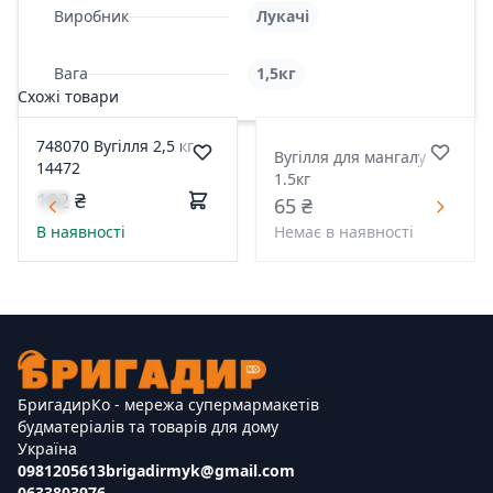
Виробник
Лукачі
Вага
1,5кг
Схожі товари
748070 Вугілля 2,5 кг
Вугілля для мангалу
14472
1.5кг
192 ₴
65 ₴
В наявності
Немає в наявності
БригадирКо - мережа супермармакетів
будматеріалів та товарів для дому
Україна
0981205613
brigadirmyk@gmail.com
0633803976