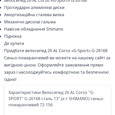
Велосипед 26 AL Corso «G-Sport» G-26168
Протиударні алюмінієві диски
Амортизаційна сталева вилка
Механічні дискові гальма
Навісне обладнання Shimano
Підніжка
Де купити
Придбати велосипед
26 AL Corso «G-Sport» G-26168
Синьо-помаранчевий
ви можете на нашому сайті за
вигідною ціною. Оформляйте замовлення прямо
зараз і насолоджуйтесь комфортною та безпечною
їздою!
Характеристики Велосипед 26 AL Corso "G-
SPORT" G-26168 сталь 13",(к-т SHIMANO) синьо-
помаранчевий 72-156