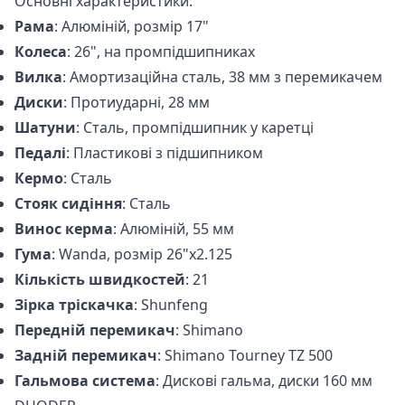
Основні характеристики:
Рама
: Алюміній, розмір 17"
Колеса
: 26", на промпідшипниках
Вилка
: Амортизаційна сталь, 38 мм з перемикачем
Диски
: Протиударні, 28 мм
Шатуни
: Сталь, промпідшипник у каретці
Педалі
: Пластикові з підшипником
Кермо
: Сталь
Стояк сидіння
: Сталь
Винос керма
: Алюміній, 55 мм
Гума
: Wanda, розмір 26"x2.125
Кількість швидкостей
: 21
Зірка тріскачка
: Shunfeng
Передній перемикач
: Shimano
Задній перемикач
: Shimano Tourney TZ 500
Гальмова система
: Дискові гальма, диски 160 мм