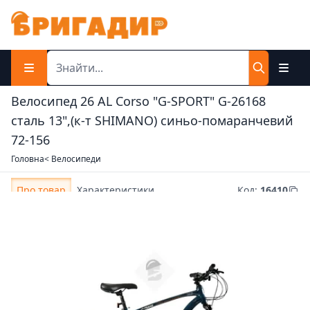
Велосипед 26 AL Corso "G-SPORT" G-26168
сталь 13",(к-т SHIMANO) синьо-помаранчевий
72-156
Головна
< Велосипеди
Про товар
Характеристики
Код
:
16410