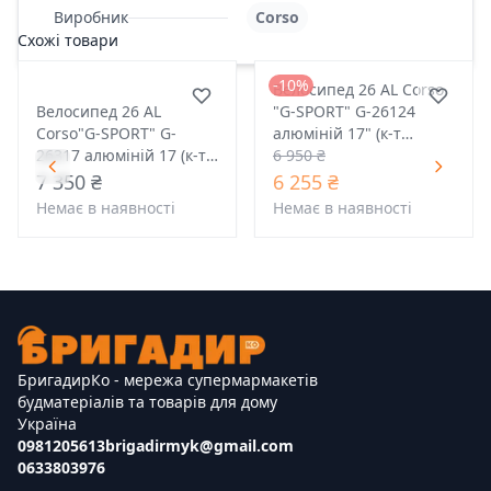
Виробник
Corso
Схожі товари
-10%
Велосипед 26 AL Corso
Велосипед 26 AL
"G-SPORT" G-26124
Corso"G-SPORT" G-
алюміній 17" (к-т
26317 алюміній 17 (к-т
Shimano репліка)
6 950 ₴
SHIMANO репліа) синій
чорно-червоний
7 350 ₴
6 255 ₴
72-169
Немає в наявності
Немає в наявності
БригадирКо - мережа супермармакетів
будматеріалів та товарів для дому
Україна
0981205613
brigadirmyk@gmail.com
0633803976