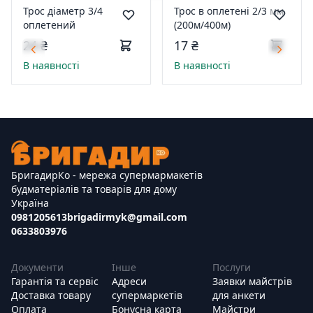
Трос діаметр 3/4
Трос в оплетені 2/3 мм
оплетений
(200м/400м)
24 ₴
17 ₴
В наявності
В наявності
БригадирКо - мережа супермармакетів
будматеріалів та товарів для дому
Україна
0981205613
brigadirmyk@gmail.com
0633803976
Документи
Інше
Послуги
Гарантія та сервіс
Адреси
Заявки майстрів
Доставка товару
супермаркетів
для анкети
Оплата
Бонусна карта
Майстри