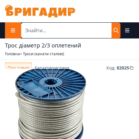
Трос діаметр 2/3 оплетений
Головна
< Троси (канати сталеві)
Про товар
Характеристики
Код
:
82025