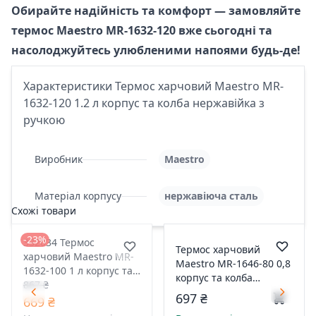
Обирайте надійність та комфорт — замовляйте
термос Maestro MR-1632-120 вже сьогодні та
насолоджуйтесь улюбленими напоями будь-де!
Характеристики Термос харчовий Maestro MR-
1632-120 1.2 л корпус та колба нержавійка з
ручкою
Виробник
Maestro
Матеріал корпусу
нержавіюча сталь
Схожі товари
-23%
332034 Термос
Термос харчовий
харчовий Maestro MR-
Maestro MR-1646-80 0,8
1632-100 1 л корпус та
корпус та колба
колба нержавійка з
867 ₴
нержавійка з ручкою
697 ₴
ручкою
669 ₴