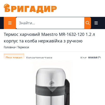
Термос харчовий Maestro MR-1632-120 1.2 л
корпус та колба нержавійка з ручкою
Головна
< Термоси
Про товар
Характеристики
Код
:
80698