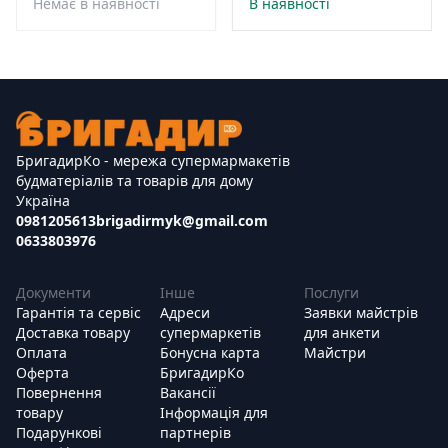
Немає в наявності
В наявності
БригадирКо - мережа супермармакетів
будматеріалів та товарів для дому
Україна
0981205613
brigadirmyk@gmail.com
0633803976
Документи
Інше
Послуги
Гарантія та сервіс
Адреси
Заявки майстрів
Доставка товару
супермаркетів
для анкети
Оплата
Бонусна карта
Майстри
Оферта
БригадирКо
Повернення
Вакансії
товару
Інформація для
Подарункові
партнерів