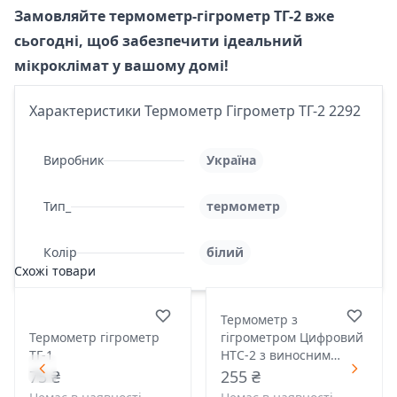
Замовляйте термометр-гігрометр ТГ-2 вже
сьогодні, щоб забезпечити ідеальний
мікроклімат у вашому домі!
Характеристики Термометр Гігрометр ТГ-2 2292
Виробник
Україна
Тип_
термометр
Колір
білий
Схожі товари
Термометр з
Термометр гігрометр
гігрометром Цифровий
ТГ-1
НТС-2 з виносним
датчиком температури
75 ₴
255 ₴
2560