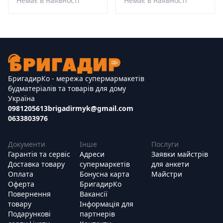
Немає в наявності
Немає в наявності
БригадирКо - мережа супермармакетів
будматеріалів та товарів для дому
Україна
0981205613
brigadirmyk@gmail.com
0633803976
Документи
Інше
Послуги
Гарантія та сервіс
Адреси
Заявки майстрів
Доставка товару
супермаркетів
для анкети
Оплата
Бонусна карта
Майстри
Оферта
БригадирКо
Повернення
Вакансії
товару
Інформація для
Подарункові
партнерів