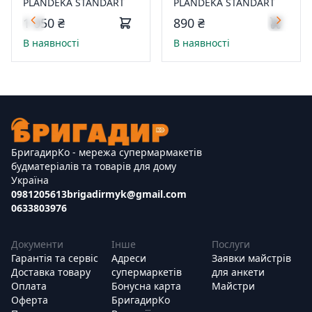
PLANDEKA STANDART
PLANDEKA STANDART
1 050 ₴
890 ₴
В наявності
В наявності
БригадирКо - мережа супермармакетів
будматеріалів та товарів для дому
Україна
0981205613
brigadirmyk@gmail.com
0633803976
Документи
Інше
Послуги
Гарантія та сервіс
Адреси
Заявки майстрів
Доставка товару
супермаркетів
для анкети
Оплата
Бонусна карта
Майстри
Оферта
БригадирКо