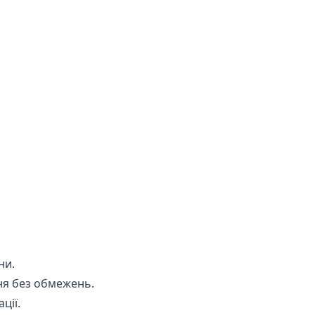
ни.
ня без обмежень.
ції.