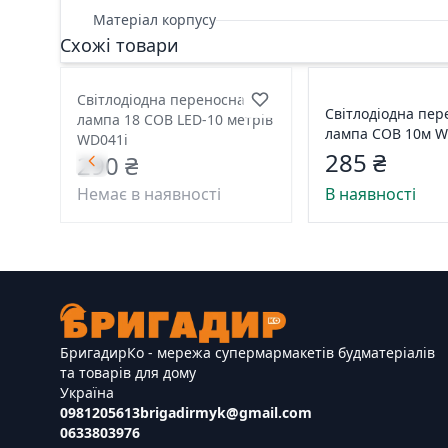
Матеріал корпусу
Схожі товари
Світлодіодна переносна
Світлодіодна пер
лампа 18 COB LED-10 метрів
лампа COB 10м 
WD041i
285 ₴
290 ₴
Немає в наявності
В наявності
БригадирКо - мережа супермармакетів будматеріалів
та товарів для дому
Україна
0981205613
brigadirmyk@gmail.com
0633803976