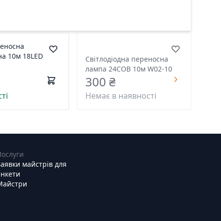
еносна
на 10м 18LED
Світлодіодна переносна
лампа 24COB 10м W02-10
300 ₴
ті
Немає в наявності
Послуги
Заявки майстрів для
анкети
Майстри