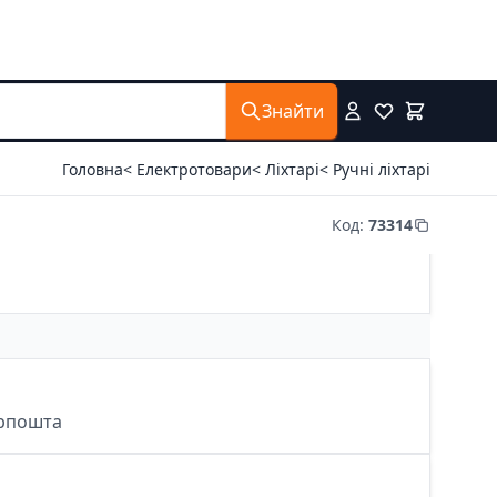
Знайти
Головна
< Електротовари
< Ліхтарі
< Ручні ліхтарі
Код
:
73314
крпошта