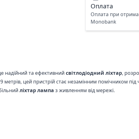
Оплата
Оплата при отриман
Monobank
це надійний та ефективний
світлодіодний ліхтар
, розр
9 метрів, цей пристрій стає незамінним помічником під
абільний
ліхтар лампа
з живленням від мережі.