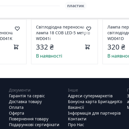
пластик
Світлодіодна переносна
Лампа пер
еносна
лампа 18 COB LED-5 метрів
світлодіод
WD041K
WD041i
WD041D
332 ₴
320 ₴
В наявності
В наявнос
Документи
Інше
Гарантія та сервіс
Адреси супермаркетів
Доставка товару
Бонусна карта БригадирКо
Оплата
Вакансії
Оферта
Інформація для партнерів
Повернення товару
Контакти
Подарункові сертифікати
Про Нас