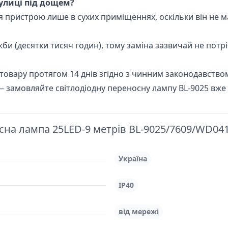
улиці під дощем?
я пристрою лише в сухих приміщеннях, оскільки він не ма
би (десятки тисяч годин), тому заміна зазвичай не потрі
овару протягом 14 днів згідно з чинним законодавством
— замовляйте світлодіодну переносну лампу BL-9025 вже 
сна лампа 25LED-9 метрів BL-9025/7609/WD04
Україна
IP40
від мережі