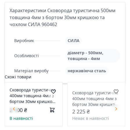
Характеристики Сковорода туристична 500мм
товщина 4мм з бортом 30мм кришкою та
чохлом СИЛА 960462
Виробник
СИЛА
діаметр - 500мм,
Особливості
товщина - 4мм
Матеріал виробу
нержавіюча сталь
Схожі товари
Сковорода туристична
Сковорода туристична
400мм товщина 4мм з
400мм товщина 4мм з
бортом 30мм кришкою
бортом 30мм кришкою
та чохлом СИЛА 960461
2 100 ₴
та чохлом (СИЛА)
2 225 ₴
В наявності
Немає в наявності