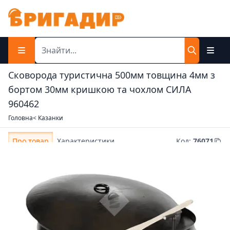
Сковорода туристична 500мм товщина 4мм з
бортом 30мм кришкою та чохлом СИЛА
960462
Головна
< Казанки
Про товар
Характеристики
Код
:
76071