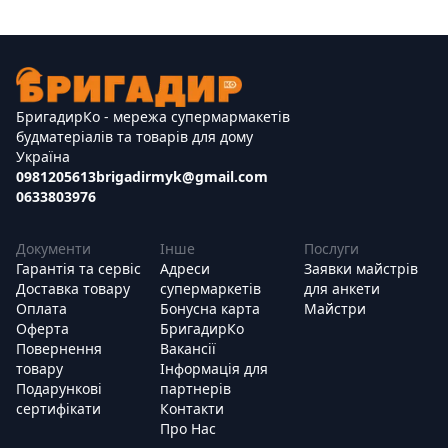
БригадирКо - мережа супермармакетів
будматеріалів та товарів для дому
Україна
0981205613
brigadirmyk@gmail.com
0633803976
Документи
Інше
Послуги
Гарантія та сервіс
Адреси
Заявки майстрів
Доставка товару
супермаркетів
для анкети
Оплата
Бонусна карта
Майстри
Оферта
БригадирКо
Повернення
Вакансії
товару
Інформація для
Подарункові
партнерів
сертифікати
Контакти
Про Нас