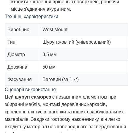
втопити кріплення врівень з поверхнею, роблячи
місце з'єднання акуратним.
Технічні характеристики
Виробник
West Mount
Тип
Шуруп жовтий (універсальний)
Діаметр
3,5 мм
Довжина
50 мм
Фасування
Ваговий (за 1 кг)
Сценарії використання
Цей
шуруп саморез
є незамінним елементом при
збиранні меблів, монтажі дерев'яних каркасів,
кріпленні плінтусів, вагонки та інших оздоблювальних
матеріалів. Завдяки гострому наконечнику, він легко
входить у матеріал без попереднього засвердлювання