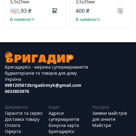
3,5х25мм
3,5х35мм
442,93 ₴
400 ₴
В наявності
В наявності
БригадирКо - мережа супермармакетів
будматеріалів та товарів для дому
Україна
0981205613
brigadirmyk@gmail.com
0633803976
Документи
Інше
Послуги
Гарантія та сервіс
Адреси
Заявки майстрів
Доставка товару
супермаркетів
для анкети
Оплата
Бонусна карта
Майстри
Оферта
БригадирКо