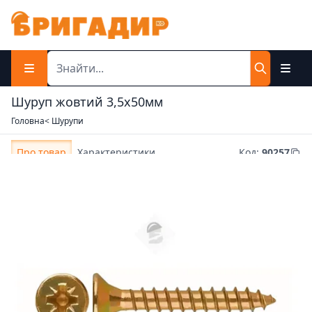
Шуруп жовтий 3,5х50мм
Головна
< Шурупи
Про товар
Характеристики
Код
:
90257