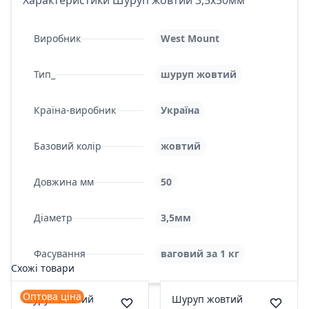
Характеристики Шуруп жовтий 3,5х50мм
Виробник
West Mount
Тип_
шуруп жовтий
Країна-виробник
Україна
Базовий колір
жовтий
Довжина мм
50
Діаметр
3,5мм
Фасування
ваговий за 1 кг
Схожі товари
Оптова ціна
Шуруп жовтий
Шуруп жовтий