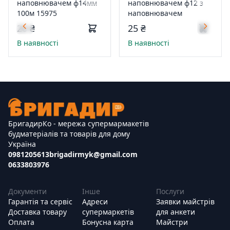
наповнювачем ф14мм
наповнювачем ф12 з
100м 15975
наповнювачем
20 ₴
25 ₴
В наявності
В наявності
БригадирКо - мережа супермармакетів
будматеріалів та товарів для дому
Україна
0981205613
brigadirmyk@gmail.com
0633803976
Документи
Інше
Послуги
Гарантія та сервіс
Адреси
Заявки майстрів
Доставка товару
супермаркетів
для анкети
Оплата
Бонусна карта
Майстри