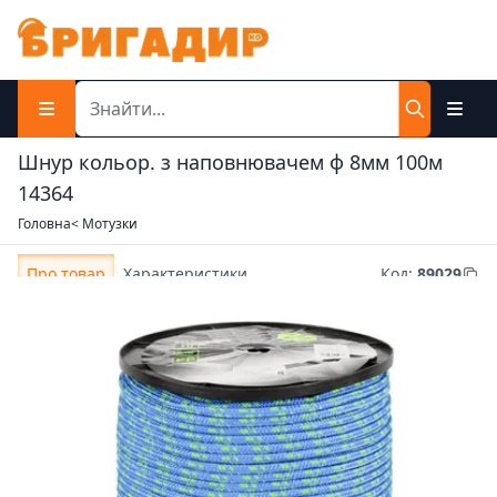
Шнур кольор. з наповнювачем ф 8мм 100м
14364
Головна
< Мотузки
Про товар
Характеристики
Код
:
89029