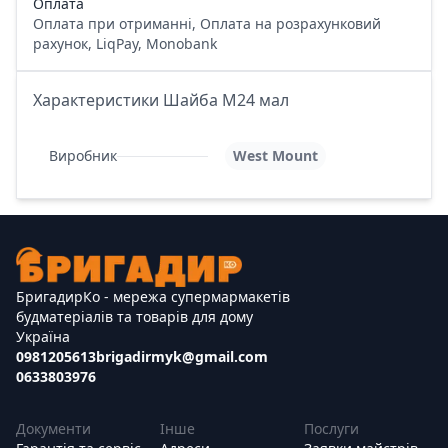
Оплата
Оплата при отриманні, Оплата на розрахунковий
рахунок, LiqPay, Monobank
Характеристики Шайба М24 мал
Виробник
West Mount
БригадирКо - мережа супермармакетів
будматеріалів та товарів для дому
Україна
0981205613
brigadirmyk@gmail.com
0633803976
Документи
Інше
Послуги