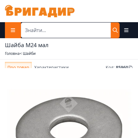
Шайба М24 мал
Головна
< Шайби
Про товар
Характеристики
Код
:
85960