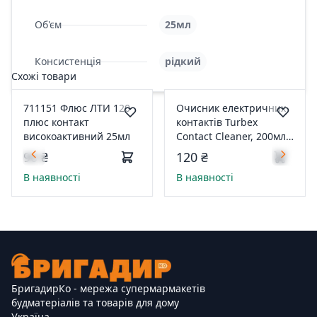
Об'єм
25мл
Консистенція
рідкий
Схожі товари
711151 Флюс ЛТИ 120
Очисник електричних
плюс контакт
контактів Turbex
високоактивний 25мл
Contact Cleaner, 200мл
TR00167
90 ₴
120 ₴
В наявності
В наявності
БригадирКо - мережа супермармакетів
будматеріалів та товарів для дому
Україна