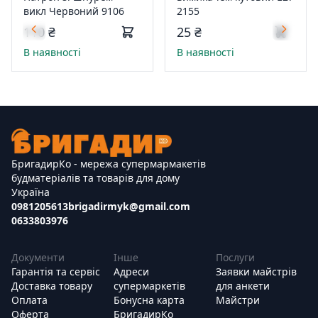
викл Червоний 9106
2155
110 ₴
25 ₴
В наявності
В наявності
БригадирКо - мережа супермармакетів
будматеріалів та товарів для дому
Україна
0981205613
brigadirmyk@gmail.com
0633803976
Документи
Інше
Послуги
Гарантія та сервіс
Адреси
Заявки майстрів
Доставка товару
супермаркетів
для анкети
Оплата
Бонусна карта
Майстри
Оферта
БригадирКо