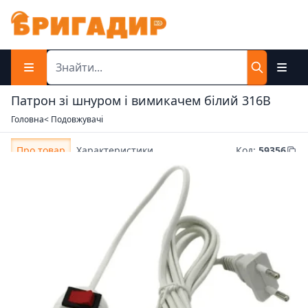
Патрон зі шнуром і вимикачем білий 316В
Головна
< Подовжувачі
Про товар
Характеристики
Код
:
59356