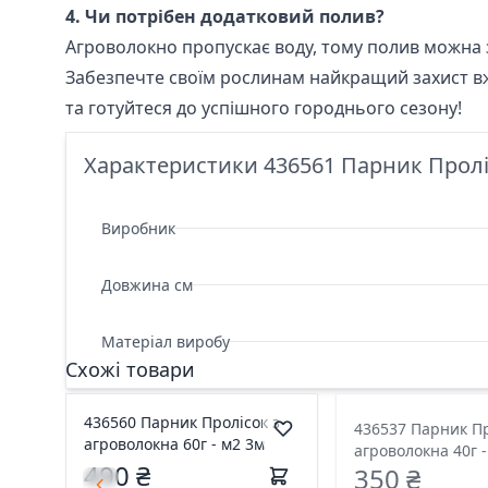
4. Чи потрібен додатковий полив?
Агроволокно пропускає воду, тому полив можна 
Забезпечте своїм рослинам найкращий захист в
та готуйтеся до успішного городнього сезону!
Характеристики 436561 Парник Проліс
Виробник
Довжина см
Матеріал виробу
Схожі товари
436560 Парник Пролісок з
436537 Парник Пр
агроволокна 60г - м2 3м
агроволокна 40г -
490 ₴
350 ₴