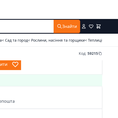
Знайти
а
< Сад та город
< Рослини, насіння та горщики
< Теплиці
Код
:
59215
пити
крпошта