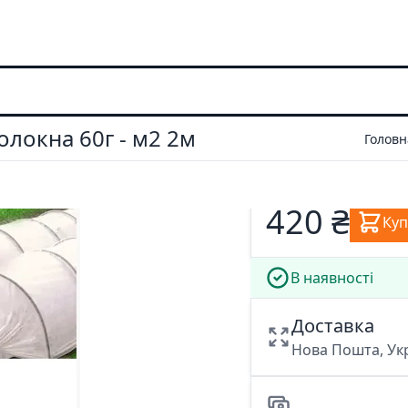
олокна 60г - м2 2м
Головн
420 ₴
Ку
В наявності
Доставка
Нова Пошта, У