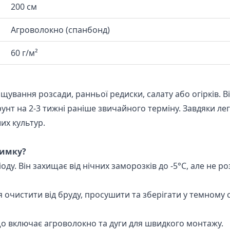
200 см
Агроволокно (спанбонд)
60 г/м²
ування розсади, ранньої редиски, салату або огірків. 
унт на 2-3 тижні раніше звичайного терміну. Завдяки лег
их культур.
зимку?
у. Він захищає від нічних заморозків до -5°C, але не р
очистити від бруду, просушити та зберігати у темному с
що включає агроволокно та дуги для швидкого монтажу.