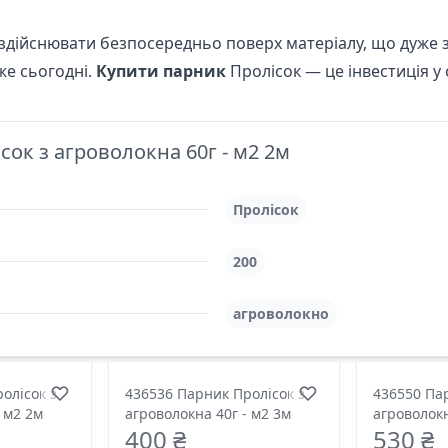
здійснювати безпосередньо поверх матеріалу, що дуже з
же сьогодні.
Купити парник
Пролісок — це інвестиція у
ок з агроволокна 60г - м2 2м
Пролісок
200
агроволокно
олісок з
436536 Парник Пролісок з
436550 Пар
 м2 2м
агроволокна 40г - м2 3м
агроволокн
400 ₴
530 ₴