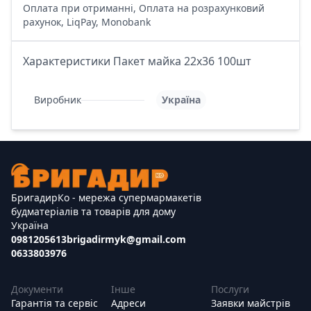
Оплата при отриманні, Оплата на розрахунковий
рахунок, LiqPay, Monobank
Характеристики Пакет майка 22х36 100шт
Виробник
Україна
БригадирКо - мережа супермармакетів
будматеріалів та товарів для дому
Україна
0981205613
brigadirmyk@gmail.com
0633803976
Документи
Інше
Послуги
Гарантія та сервіс
Адреси
Заявки майстрів