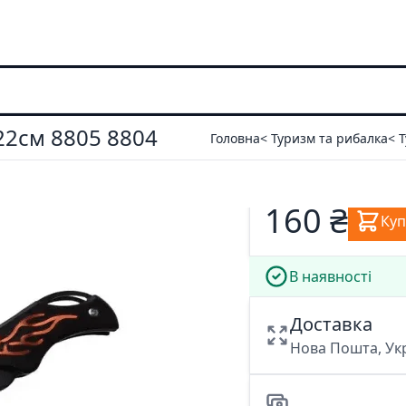
22см 8805 8804
Головна
< Туризм та рибалка
< 
160 ₴
Ку
В наявності
Доставка
Нова Пошта, У