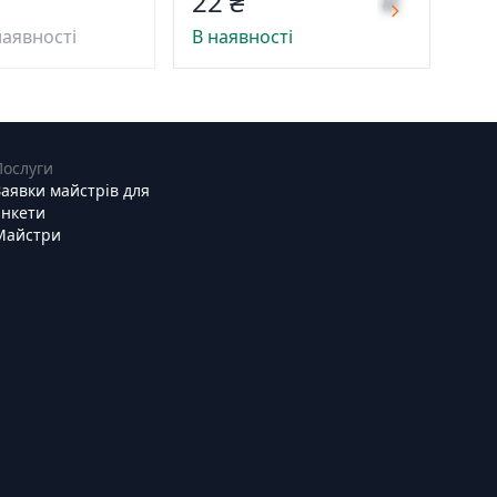
22 ₴
наявності
В наявності
Послуги
Заявки майстрів для
анкети
Майстри