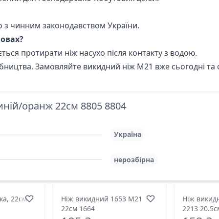
о з чинним законодавством України.
мовах?
ується протирати ніж насухо після контакту з водою.
обництва. Замовляйте викидний ніж М21 вже сьогодні та
ній/оранж 22см 8805 8804
Україна
нерозбірна
ка, 22см
Ніж викидний 1653 М21
Ніж викид
22см 1664
2213 20.5