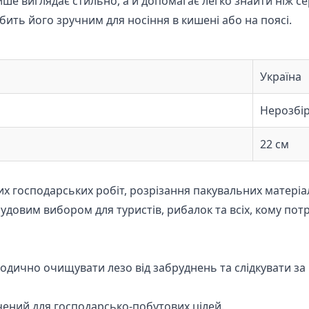
ше виглядає стильно, а й допомагає легко знайти ніж с
ить його зручним для носіння в кишені або на поясі.
Україна
Нерозбі
22 см
их господарських робіт, розрізання пакувальних матеріа
чудовим вибором для туристів, рибалок та всіх, кому пот
іодично очищувати лезо від забруднень та слідкувати за
чений для господарсько-побутових цілей.