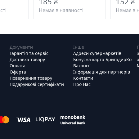
185 ₴
152 ₴
сті
Немає в наявності
Немає в 
Документи
Інше
Гарантія та сервіс
Адреси супермаркетів
Доставка товару
Бонусна карта БригадирКо
Оплата
Вакансії
Оферта
Інформація для партнерів
Повернення товару
Контакти
Подарункові сертифікати
Про Нас