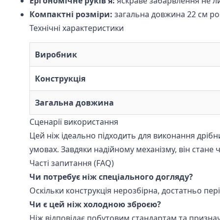
Ергономічне руків'я:
яскраве забарвлення не ли
Компактні розміри:
загальна довжина 22 см роб
Технічні характеристики
Виробник
Конструкція
Загальна довжина
Сценарії використання
Цей ніж ідеально підходить для виконання дрібн
умовах. Завдяки надійному механізму, він стане 
Часті запитання (FAQ)
Чи потребує ніж спеціального догляду?
Оскільки конструкція нерозбірна, достатньо пер
Чи є цей ніж холодною зброєю?
Ніж відповідає побутовим стандартам та призна