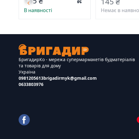
135 ₴
145 ₴
В наявності
Немає в наявно
БригадирКо - мережа супермармакетів будматеріалів
та товарів для дому
Україна
0981205613
brigadirmyk@gmail.com
0633803976