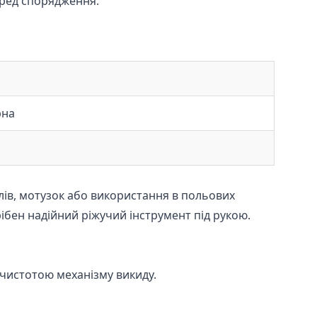
еред спорядження.
рна
лів, мотузок або використання в польових
рібен надійний ріжучий інструмент під рукою.
 чистотою механізму викиду.