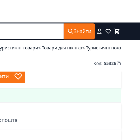
Знайти
Туристичні товари
< Товари для пікніка
< Туристичні ножі
Код
:
55326
пити
крпошта