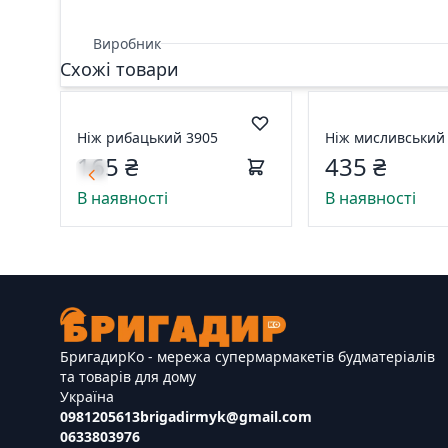
Виробник
Схожі товари
Ніж рибацький 3905
Ніж мисливський 
165 ₴
435 ₴
В наявності
В наявності
БригадирКо - мережа супермармакетів будматеріалів
та товарів для дому
Україна
0981205613
brigadirmyk@gmail.com
0633803976