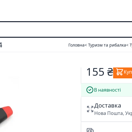
4
Головна
< Туризм та рибалка
< 
155 ₴
Ку
В наявності
Доставка
Нова Пошта, У