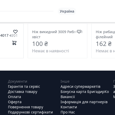
Україна
Ніж викидний 3009 Рибячий
Ніж рибац
4017 4951
хвіст
філейний
100 ₴
162 ₴
Немає в наявності
Немає в 
Документи
Інше
Гарантія та сервіс
Адреси супермаркетів
Доставка товару
Бонусна карта БригадирКо
Оплата
Вакансії
Оферта
Інформація для партнерів
Повернення товару
Контакти
Подарункові сертифікати
Про Нас