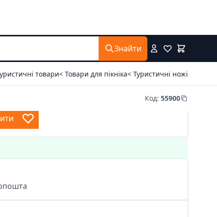
Знайти
Туристичні товари
< Товари для пікніка
< Туристичні ножі
Код
:
55900
пити
крпошта