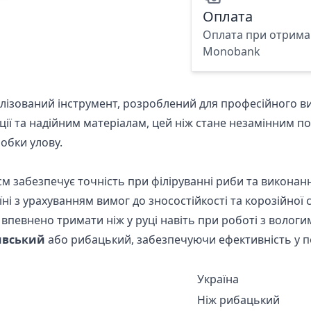
Оплата
Оплата при отриман
Monobank
лізований інструмент, розроблений для професійного в
кції та надійним матеріалам, цей ніж стане незамінним 
обки улову.
м забезпечує точність при філіруванні риби та виконанн
і з урахуванням вимог до зносостійкості та корозійної с
впевнено тримати ніж у руці навіть при роботі з вологи
ивський
або рибацький, забезпечуючи ефективність у п
Україна
Ніж рибацький