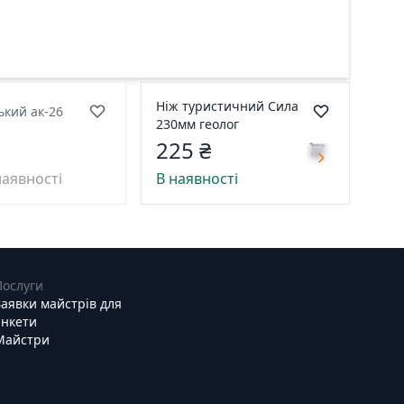
Ніж туристичний Сила
ький ак-26
230мм геолог
225 ₴
наявності
В наявності
Послуги
Заявки майстрів для
анкети
Майстри