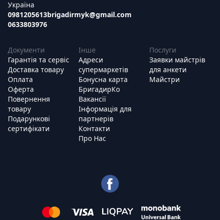
Україна
0981205613
brigadirmyk@gmail.com
0633803976
Документи
Інше
Послуги
Гарантія та сервіс
Адреси
Заявки майстрів
Доставка товару
супермаркетів
для анкети
Оплата
Бонусна карта
Майстри
Оферта
БригадирКо
Повернення
Вакансії
товару
Інформація для
Подарункові
партнерів
сертифікати
Контакти
Про Нас