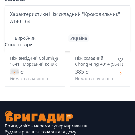
Характеристики Ніж складний "Крокодильчик"
А140 1641
Виробник
Україна
Схожі товари
Ніж викідний Columbia
Ніж складний
1641 "Морський коняк"
ChongMing 4014 (9641)
344 ₴
385 ₴
Немає в наявності
Немає в наявності
БригадирКо - мережа супермармакетів
будматеріалів та товарів для дому