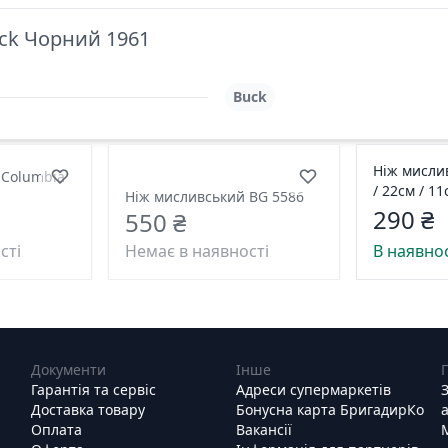
ck Чорний 1961
Buck
Ніж мислив
 Columbia
/ 22см / 1
Ніж мисливський BG 5586
290 ₴
550 ₴
сті
Немає в наявності
В наявнос
Документи
Інше
Гарантія та сервіс
Адреси супермаркетів
Доставка товару
Бонусна карта БригадирКо
Оплата
Вакансії