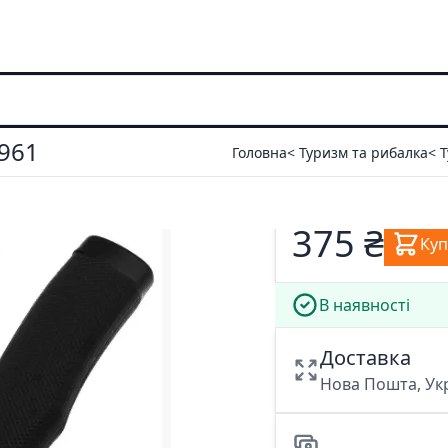
961
Головна
< Туризм та рибалка
< 
375 ₴
Ку
В наявності
Доставка
Нова Пошта, У