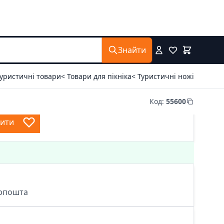
Знайти
Туристичні товари
< Товари для пікніка
< Туристичні ножі
Код
:
55600
пити
крпошта