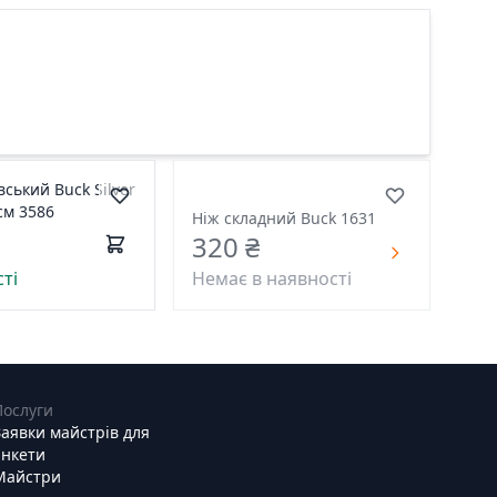
ський Buck Silver
1см 3586
Ніж складний Buck 1631
320 ₴
ті
Немає в наявності
Послуги
Заявки майстрів для
анкети
Майстри