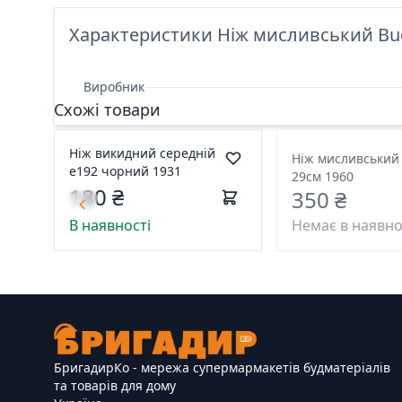
Характеристики Ніж мисливський Bu
Виробник
Схожі товари
Ніж викидний середній
Ніж мисливський
е192 чорний 1931
29см 1960
180 ₴
350 ₴
В наявності
Немає в наявно
БригадирКо - мережа супермармакетів будматеріалів
та товарів для дому