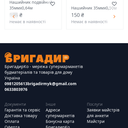
Нашийник подвійний
35ммх0,64м
Нашийник 35ммх0,50м
135 ₴
150 ₴
Немає в наявності
Немає в наявності
БригадирКо - мережа супермармакетів
будматеріалів та товарів для дому
Україна
0981205613
brigadirmyk@gmail.com
0633803976
Документи
Інше
Послуги
Гарантія та сервіс
Адреси
Заявки майстрів
Доставка товару
супермаркетів
для анкети
Оплата
Бонусна карта
Майстри
Оферта
БригадирКо