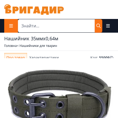
Нашийник 35ммх0,64м
Головна
< Нашийники для тварин
Про товар
Характеристики
Код
:
55009