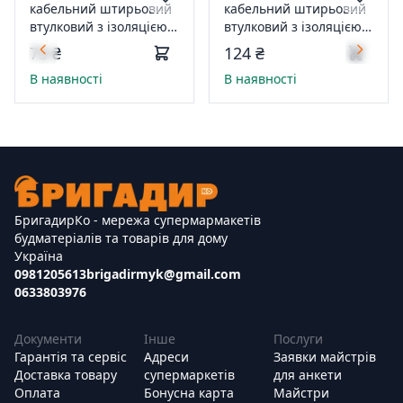
кабельний штирьовий
кабельний штирьовий
втулковий з ізоляцією
втулковий з ізоляцією
4мм.кв чевроний
6мм.кв синій 100шт
73 ₴
124 ₴
100шт
В наявності
В наявності
БригадирКо - мережа супермармакетів
будматеріалів та товарів для дому
Україна
0981205613
brigadirmyk@gmail.com
0633803976
Документи
Інше
Послуги
Гарантія та сервіс
Адреси
Заявки майстрів
Доставка товару
супермаркетів
для анкети
Оплата
Бонусна карта
Майстри