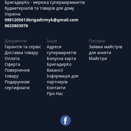
БригадирКо - мережа супермармакетів
будматеріалів та товарів для дому
Україна
0981205613
brigadirmyk@gmail.com
0633803976
Документи
Інше
Послуги
Гарантія та сервіс
Адреси
Заявки майстрів
Доставка товару
супермаркетів
для анкети
Оплата
Бонусна карта
Майстри
Оферта
БригадирКо
Повернення
Вакансії
товару
Інформація для
Подарункові
партнерів
сертифікати
Контакти
Про Нас