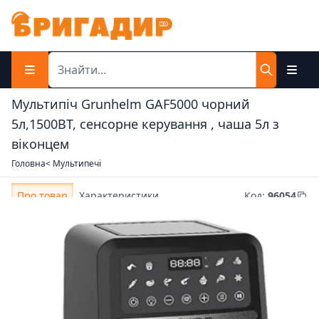
Мультипіч Grunhelm GAF5000 чорний
5л,1500ВТ, сенсорне керування , чаша 5л з
віконцем
Головна
< Мультипечі
Про товар
Характеристики
Код
:
96054