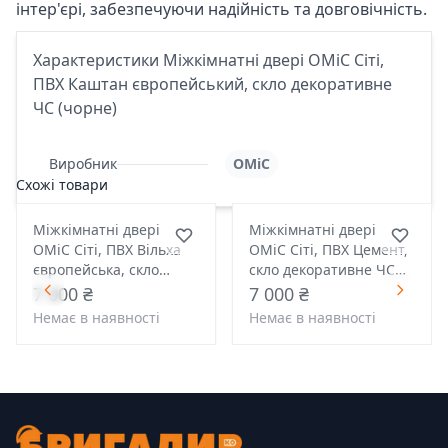
інтер'єрі, забезпечуючи надійність та довговічність.
Характеристики Міжкімнатні двері OMiC Сіті,
ПВХ Каштан європейський, скло декоративне
ЧС (чорне)
Виробник
OMiC
Схожі товари
Міжкімнатні двері
Міжкімнатні двері
OMiC Сіті, ПВХ Вільха
OMiC Сіті, ПВХ Цемент,
європейська, скло
скло декоративне ЧС
декоративне ЧС
(чорне)
7 000 ₴
7 000 ₴
(чорне)
Немає в наявності
Немає в наявності