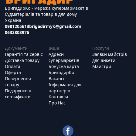
БригадирКо - мережа супермармакетів
будматеріалів та товарів для дому
Україна
0981205613
brigadirmyk@gmail.com
0633803976
Документи
Інше
Послуги
Гарантія та сервіс
Адреси
Заявки майстрів
Доставка товару
супермаркетів
для анкети
Оплата
Бонусна карта
Майстри
Оферта
БригадирКо
Повернення
Вакансії
товару
Інформація для
Подарункові
партнерів
сертифікати
Контакти
Про Нас