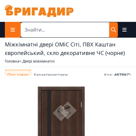
Міжкімнатні двері OMiC Сіті, ПВХ Каштан
європейський, скло декоративне ЧС (чорне)
Головна
< Двері міжкімнатні
Про товар
Характеристики
Код
:
49789