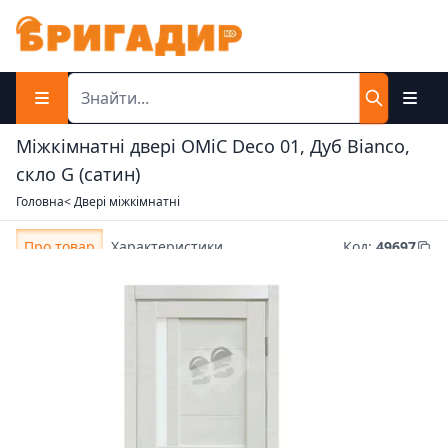
Міжкімнатні двері OMiC Deco 01, Дуб Bianco,
скло G (сатин)
Головна
< Двері міжкімнатні
Про товар
Характеристики
Код
:
49697