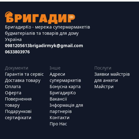
БригадирКо - мережа супермармакетів
будматеріалів та товарів для дому
Україна
0981205613
brigadirmyk@gmail.com
0633803976
Документи
Інше
Послуги
Гарантія та сервіс
Адреси
Заявки майстрів
Доставка товару
супермаркетів
для анкети
Оплата
Бонусна карта
Майстри
Оферта
БригадирКо
Повернення
Вакансії
товару
Інформація для
Подарункові
партнерів
сертифікати
Контакти
Про Нас