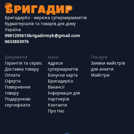
БригадирКо - мережа супермармакетів
будматеріалів та товарів для дому
Україна
0981205613
brigadirmyk@gmail.com
0633803976
Документи
Інше
Послуги
Гарантія та сервіс
Адреси
Заявки майстрів
Доставка товару
супермаркетів
для анкети
Оплата
Бонусна карта
Майстри
Оферта
БригадирКо
Повернення
Вакансії
товару
Інформація для
Подарункові
партнерів
сертифікати
Контакти
Про Нас