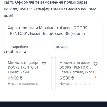
сайті. Оформляйте замовлення прямо зараз і
насолоджуйтесь комфортом та стилем у вашому
домі!
Характеристики Міжкімнатні двері DOORS
TRENTO 01, Емаліт Білий, скло BG (чорне)
Виробник
DOORS
Схожі товари
Міжкімнатні двері
Міжкімнатні двері
DOORS TRENTO 01,
DOORS TRENTO 01,
Емаліт Білий
Бетон Світлий, скло BG
(чорне)
6 500 ₴
6 500 ₴
Немає в наявності
Немає в наявності