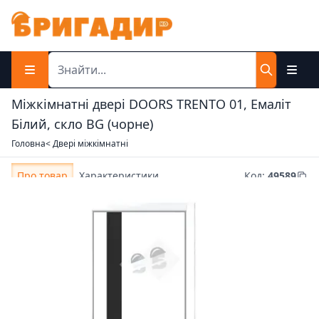
Міжкімнатні двері DOORS TRENTO 01, Емаліт
Білий, скло BG (чорне)
Головна
< Двері міжкімнатні
Про товар
Характеристики
Код
:
49589