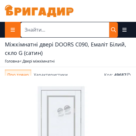
Міжкімнатні двері DOORS С090, Емаліт Білий,
скло G (сатин)
Головна
< Двері міжкімнатні
Про товар
Характеристики
Код
:
49687