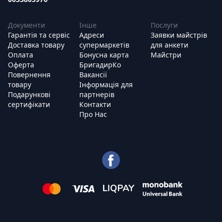
Документи
Інше
Послуги
Гарантія та сервіс
Адреси
Заявки майстрів
Доставка товару
супермаркетів
для анкети
Оплата
Бонусна карта
Майстри
Оферта
БригадирКо
Повернення
Вакансії
товару
Інформація для
Подарункові
партнерів
сертифікати
Контакти
Про Нас