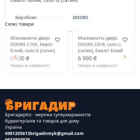
Емаліт Білий, скло G (сатин)
Виробник
DOORS
Схожі товари
Міжкімнатні двері
Міжкімнатні двері
DOORS С105, Емаліт
DOORS С018, скло G
Білий, скло G (сатин)
(сатин), Емаліт Білий
6 500 ₴
6 990 ₴
Немає в наявності
Немає в наявності
БригадирКо - мережа супермармакетів
будматеріалів та товарів для дому
Україна
0981205613
brigadirmyk@gmail.com
0633803976