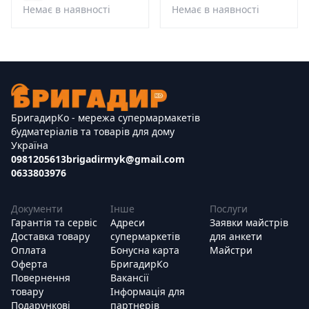
Немає в наявності
Немає в наявності
БригадирКо - мережа супермармакетів
будматеріалів та товарів для дому
Україна
0981205613
brigadirmyk@gmail.com
0633803976
Документи
Інше
Послуги
Гарантія та сервіс
Адреси
Заявки майстрів
Доставка товару
супермаркетів
для анкети
Оплата
Бонусна карта
Майстри
Оферта
БригадирКо
Повернення
Вакансії
товару
Інформація для
Подарункові
партнерів