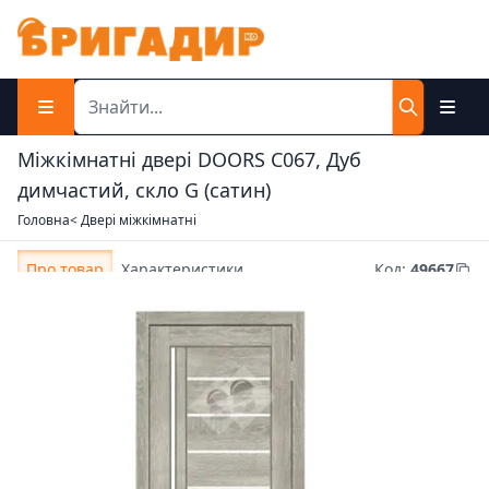
Міжкімнатні двері DOORS С067, Дуб
димчастий, скло G (сатин)
Головна
< Двері міжкімнатні
Про товар
Характеристики
Код
:
49667