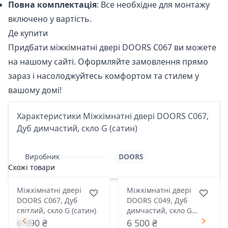
Повна комплектація
: Все необхідне для монтажу
включено у вартість.
Де купити
Придбати міжкімнатні двері
DOORS С067
ви можете
на нашому сайті. Оформляйте замовлення прямо
зараз і насолоджуйтесь комфортом та стилем у
вашому домі!
Характеристики Міжкімнатні двері DOORS С067,
Дуб димчастий, скло G (сатин)
Виробник
DOORS
Схожі товари
Міжкімнатні двері
Міжкімнатні двері
DOORS С067, Дуб
DOORS С049, Дуб
світлий, скло G (сатин)
димчастий, скло G
(сатин)
6 990 ₴
6 500 ₴