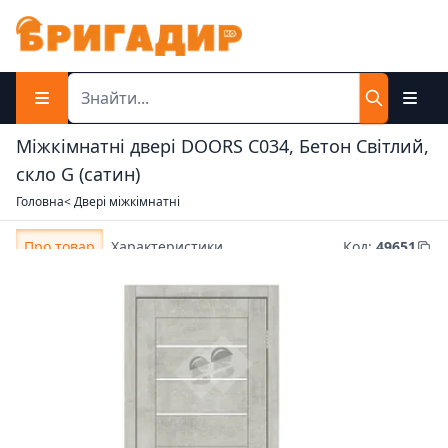
Міжкімнатні двері DOORS С034, Бетон Світлий,
скло G (сатин)
Головна
< Двері міжкімнатні
Про товар
Характеристики
Код
:
49651