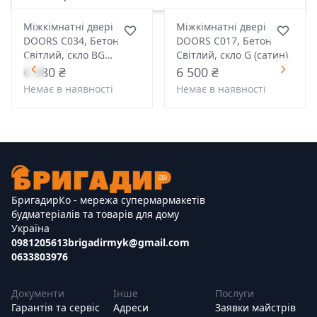
Міжкімнатні двері
Міжкімнатні двері
DOORS С034, Бетон
DOORS С017, Бетон
Світлий, скло BG
Світлий, скло G (сатин)
(чорне)
6 980 ₴
6 500 ₴
Немає в наявності
Немає в наявності
БригадирКо - мережа супермармакетів
будматеріалів та товарів для дому
Україна
0981205613
brigadirmyk@gmail.com
0633803976
Документи
Інше
Послуги
Гарантія та сервіс
Адреси
Заявки майстрів