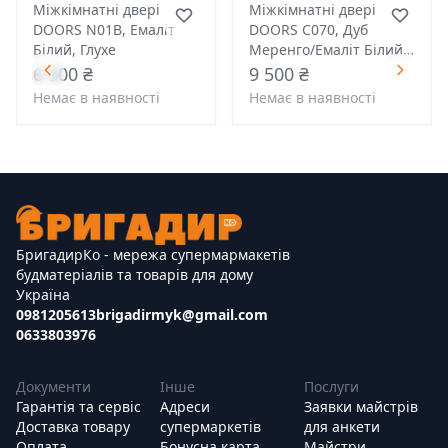
Міжкімнатні двері
Міжкімнатні двері
DOORS N01B, Емаліт
DOORS С070, Дуб
Білий, Глухе
Меренго/Емаліт Білий,
Глухе
6 500 ₴
9 500 ₴
Немає в наявності
Немає в наявності
БригадирКо - мережа супермармакетів
будматеріалів та товарів для дому
Україна
0981205613
brigadirmyk@gmail.com
0633803976
Документи
Інше
Послуги
Гарантія та сервіс
Адреси
Заявки майстрів
Доставка товару
супермаркетів
для анкети
Оплата
Бонусна карта
Майстри