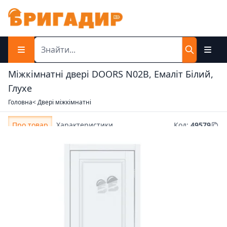
Міжкімнатні двері DOORS N02B, Емаліт Білий,
Глухе
Головна
< Двері міжкімнатні
Про товар
Характеристики
Код
:
49579