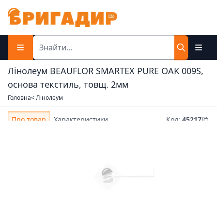
Лінолеум BEAUFLOR SMARTEX PURE OAK 009S,
основа текстиль, товщ. 2мм
Головна
< Лінолеум
Про товар
Характеристики
Код
:
45217