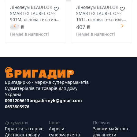
Лінолеум BEAUFLOR
Лінолеум BEAUFLOR
SMARTEX LAUREL OAK
SMARTEX LAUREL OAK
901M, основа текстиль,
161L, основа текстиль,
товщ. 2мм
товщ. 2мм
407 ₴
407 ₴
Немає в наявності
Немає в наявності
БригадирКо - мережа супермармакетів
будматеріалів та товарів для дому
Україна
0981205613
brigadirmyk@gmail.com
0633803976
Документи
Інше
Послуги
Гарантія та сервіс
Адреси
Заявки майстрів
Доставка товару
супермаркетів
для анкети