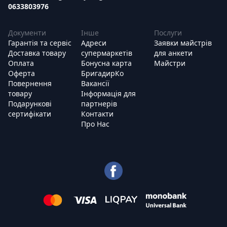
0633803976
Документи
Інше
Послуги
Гарантія та сервіс
Адреси
Заявки майстрів
Доставка товару
супермаркетів
для анкети
Оплата
Бонусна карта
Майстри
Оферта
БригадирКо
Повернення
Вакансії
товару
Інформація для
Подарункові
партнерів
сертифікати
Контакти
Про Нас