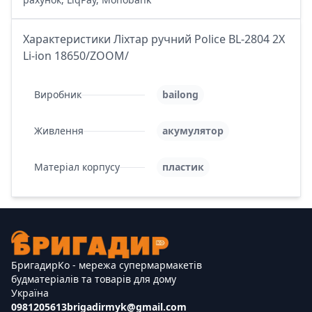
Характеристики Ліхтар ручний Police BL-2804 2X
Li-ion 18650/ZOOM/
Виробник
bailong
Живлення
акумулятор
Матеріал корпусу
пластик
БригадирКо - мережа супермармакетів
будматеріалів та товарів для дому
Україна
0981205613
brigadirmyk@gmail.com