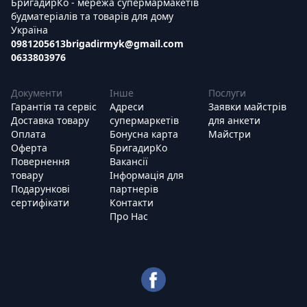
БригадирКо - мережа супермармакетів
будматеріалів та товарів для дому
Україна
0981205613
brigadirmyk@gmail.com
0633803976
Документи
Інше
Послуги
Гарантія та сервіс
Адреси
Заявки майстрів
Доставка товару
супермаркетів
для анкети
Оплата
Бонусна карта
Майстри
Оферта
БригадирКо
Повернення
Вакансії
товару
Інформація для
Подарункові
партнерів
сертифікати
Контакти
Про Нас