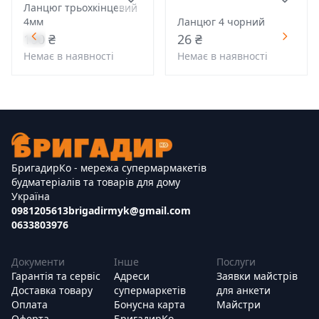
Ланцюг трьохкінцевий
4мм
Ланцюг 4 чорний
100 ₴
26 ₴
Немає в наявності
Немає в наявності
БригадирКо - мережа супермармакетів
будматеріалів та товарів для дому
Україна
0981205613
brigadirmyk@gmail.com
0633803976
Документи
Інше
Послуги
Гарантія та сервіс
Адреси
Заявки майстрів
Доставка товару
супермаркетів
для анкети
Оплата
Бонусна карта
Майстри
Оферта
БригадирКо