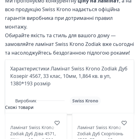
Ми пропонуємо конкурентну
ціну на ламінат
, а на
всю продукцію Swiss Krono надається офіційна
гарантія виробника при дотриманні правил
монтажу.
Обирайте якість та стиль для вашого дому —
замовляйте ламінат Swiss Krono Zodiak вже сьогодні
та насолоджуйтесь бездоганною підлогою роками!
Характеристики Ламінат Swiss Krono Zodiak Дуб
Козеріг 4567, 33 клас, 10мм, 1,864 кв. в уп,
1380*193 розмір
Виробник
Swiss Krono
Схожі товари
Ламінат Swiss Krono
Ламінат Swiss Krono
Zodiak Дуб Діва 4571,
Zodiak Дуб Скорпіонь