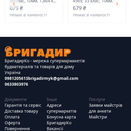
33 клас, 10мм, 1,864 кв.
4569, 33 клас, 10мм,
в уп, 1380*193 розмір
1,864 кв. в уп, 1380*193
679 ₴
679 ₴
розмір
Немає в наявності
Немає в наявності
БригадирКо - мережа супермармакетів
будматеріалів та товарів для дому
Україна
0981205613
brigadirmyk@gmail.com
0633803976
Документи
Інше
Послуги
Гарантія та сервіс
Адреси
Заявки майстрів
Доставка товару
супермаркетів
для анкети
Оплата
Бонусна карта
Майстри
Оферта
БригадирКо
Повернення
Вакансії