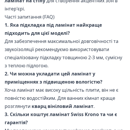
ламінат на стіну
для створення акцентних зон в
інтер'єрі.
Часті запитання (FAQ)
1. Яка підкладка під ламінат найкраще
підходить для цієї моделі?
Для забезпечення максимальної довговічності та
звукоізоляції рекомендуємо використовувати
спеціалізовану підкладку товщиною 2-3 мм, сумісну
з теплою підлогою.
2. Чи можна укладати цей ламінат у
приміщеннях з підвищеною вологістю?
Хоча ламінат має високу щільність плити, він не є
повністю водостійким. Для ванних кімнат краще
розглянути
кварц вініловий ламінат
.
3. Скільки коштує ламінат Swiss Krono та чи є
гарантія?