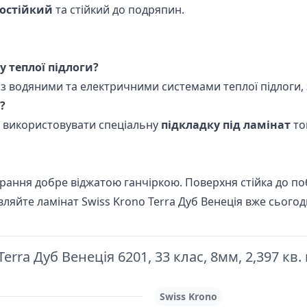
гостійкий
та стійкий до подряпин.
 теплої підлоги?
ий з водяними та електричними системами теплої підлог
?
я використовувати спеціальну
підкладку під ламінат
то
рання добре віджатою ганчіркою. Поверхня стійка до по
ляйте ламінат Swiss Krono Terra Дуб Венеція вже сьогодн
rra Дуб Венеція 6201, 33 клас, 8мм, 2,397 кв. 
Swiss Krono