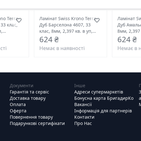
no Terra
Ламінат Swiss Krono Terra
Ламінат Sw
 33 клас,
Дуб Барселона 4607, 33
Дуб Амальф
п,
клас, 8мм, 2,397 кв. в уп,
8мм, 2,397 
624 ₴
624 ₴
1380*193 розмір
1380*193 
сті
Немає в наявності
Немає в 
Документи
Інше
Гарантія та сервіс
Адреси супермаркетів
Доставка товару
Бонусна карта БригадирКо
Оплата
Вакансії
Оферта
Інформація для партнерів
Повернення товару
Контакти
Подарункові сертифікати
Про Нас