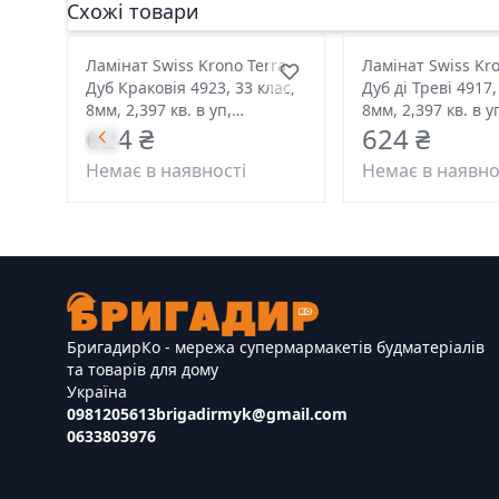
Схожі товари
Ламінат Swiss Krono Terra
Ламінат Swiss Kro
Дуб Краковія 4923, 33 клас,
Дуб ді Треві 4917,
8мм, 2,397 кв. в уп,
8мм, 2,397 кв. в у
624 ₴
624 ₴
1380*193 розмір
1380*193 розмір
Немає в наявності
Немає в наявно
БригадирКо - мережа супермармакетів будматеріалів
та товарів для дому
Україна
0981205613
brigadirmyk@gmail.com
0633803976