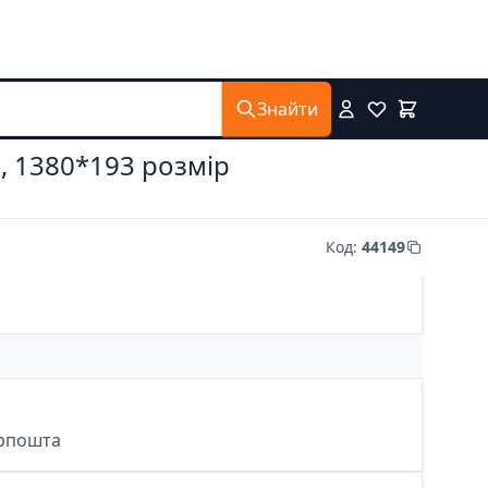
Знайти
п, 1380*193 розмір
Код
:
44149
крпошта