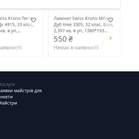
iss Krono Terra
Ламінат Swiss Krono Milo
і 4915, 33 клас,
Дуб Ніке 3305, 32 клас, 8мм,
кв. в уп,
2,397 кв. в уп, 1380*193
550 ₴
розмір
розмір
наявності
Немає в наявності
Послуги
Заявки майстрів для
анкети
Майстри