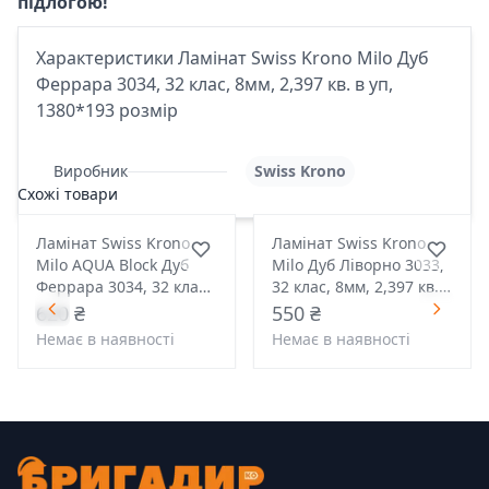
підлогою!
Характеристики Ламінат Swiss Krono Milo Дуб
Феррара 3034, 32 клас, 8мм, 2,397 кв. в уп,
1380*193 розмір
Виробник
Swiss Krono
Схожі товари
Ламінат Swiss Krono
Ламінат Swiss Krono
Milo AQUA Block Дуб
Milo Дуб Ліворно 3033,
Феррара 3034, 32 клас,
32 клас, 8мм, 2,397 кв. в
8мм, 2,372 кв. в уп,
уп, 1380*193 розмір
620 ₴
550 ₴
1380*191 розмір
Немає в наявності
Немає в наявності