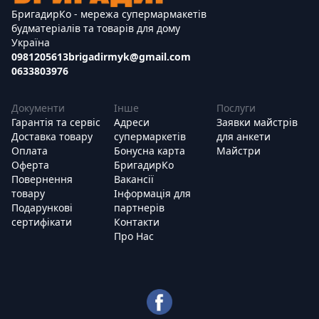
БригадирКо - мережа супермармакетів
будматеріалів та товарів для дому
Україна
0981205613
brigadirmyk@gmail.com
0633803976
Документи
Інше
Послуги
Гарантія та сервіс
Адреси
Заявки майстрів
Доставка товару
супермаркетів
для анкети
Оплата
Бонусна карта
Майстри
Оферта
БригадирКо
Повернення
Вакансії
товару
Інформація для
Подарункові
партнерів
сертифікати
Контакти
Про Нас