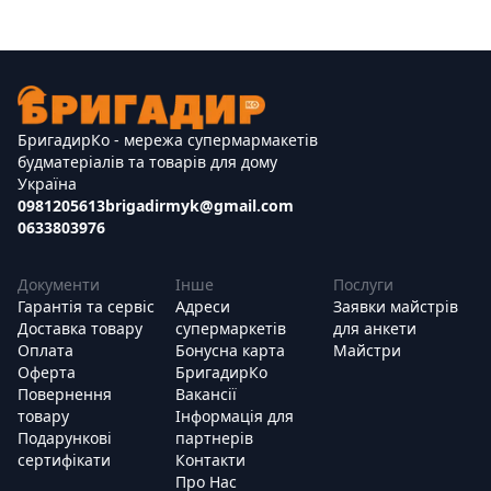
БригадирКо - мережа супермармакетів
будматеріалів та товарів для дому
Україна
0981205613
brigadirmyk@gmail.com
0633803976
Документи
Інше
Послуги
Гарантія та сервіс
Адреси
Заявки майстрів
Доставка товару
супермаркетів
для анкети
Оплата
Бонусна карта
Майстри
Оферта
БригадирКо
Повернення
Вакансії
товару
Інформація для
Подарункові
партнерів
сертифікати
Контакти
Про Нас