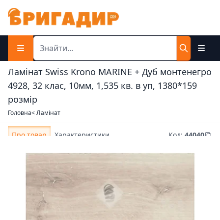
Ламінат Swiss Krono MARINE + Дуб монтенегро
4928, 32 клас, 10мм, 1,535 кв. в уп, 1380*159
розмір
Головна
< Ламінат
Про товар
Характеристики
Код
:
44040