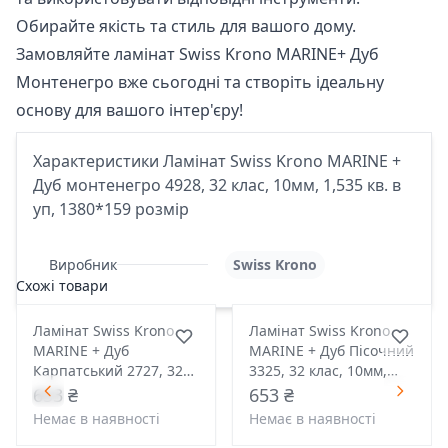
Обирайте якість та стиль для вашого дому.
Замовляйте ламінат Swiss Krono MARINE+ Дуб
Монтенегро вже сьогодні та створіть ідеальну
основу для вашого інтер'єру!
Характеристики Ламінат Swiss Krono MARINE +
Дуб монтенегро 4928, 32 клас, 10мм, 1,535 кв. в
уп, 1380*159 розмір
Виробник
Swiss Krono
Схожі товари
Ламінат Swiss Krono
Ламінат Swiss Krono
MARINE + Дуб
MARINE + Дуб Пісочний
Карпатський 2727, 32
3325, 32 клас, 10мм,
клас, 10мм, 1,535 кв. в
1,535 кв. в уп, 1380*159
653 ₴
653 ₴
уп, 1380*159 розмір
розмір
Немає в наявності
Немає в наявності