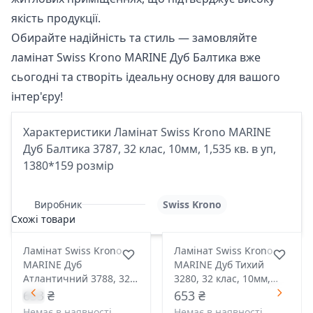
якість продукції.
Обирайте надійність та стиль — замовляйте
ламінат Swiss Krono MARINE Дуб Балтика вже
сьогодні та створіть ідеальну основу для вашого
інтер'єру!
Характеристики Ламінат Swiss Krono MARINE
Дуб Балтика 3787, 32 клас, 10мм, 1,535 кв. в уп,
1380*159 розмір
Виробник
Swiss Krono
Схожі товари
Ламінат Swiss Krono
Ламінат Swiss Krono
MARINE Дуб
MARINE Дуб Тихий
Атлантичний 3788, 32
3280, 32 клас, 10мм,
клас, 10мм, 1,535 кв. в
1,535 кв. в уп, 1380*159
653 ₴
653 ₴
уп, 1380*159 розмір
розмір
Немає в наявності
Немає в наявності