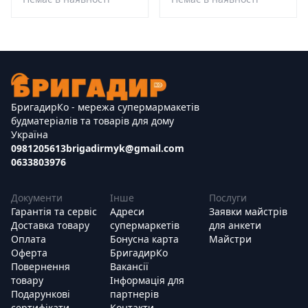
БригадирКо - мережа супермармакетів
будматеріалів та товарів для дому
Україна
0981205613
brigadirmyk@gmail.com
0633803976
Документи
Інше
Послуги
Гарантія та сервіс
Адреси
Заявки майстрів
Доставка товару
супермаркетів
для анкети
Оплата
Бонусна карта
Майстри
Оферта
БригадирКо
Повернення
Вакансії
товару
Інформація для
Подарункові
партнерів
сертифікати
Контакти